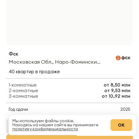
Фск
Московская Обл., Наро-Фоминский Округ, Апрелевка, Ул. Парк Апрель
40
квартир
в продаже
1-комнатные
от
8,50 млн
2-комнатные
от
9,53 млн
3-комнатные
от
10,92 млн
Год сдачи
2025
Мы используем файлы cookie.
ОК
Находясь на нашем сайте вы принимаете
Подробнее о ЖК
политику конфиденциальности