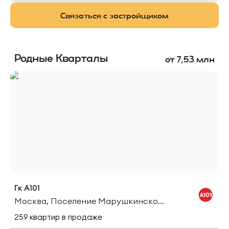
Связаться с застройщиком
Родные Кварталы
от
7,53
млн
Гк А101
Москва, Поселение Марушкинское, Деревня Постниково, Полевой Переулок
259
квартир
в продаже