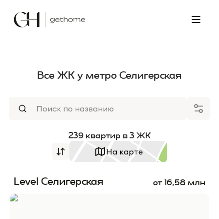
Все ЖК у метро Селигерская
239
квартир
в
3
ЖК
На карте
Level Селигерская
от
16,58
млн