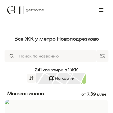
Все ЖК у метро Новоподрезково
241
квартира
в
1
ЖК
На карте
Молжаниново
от
7,39
млн