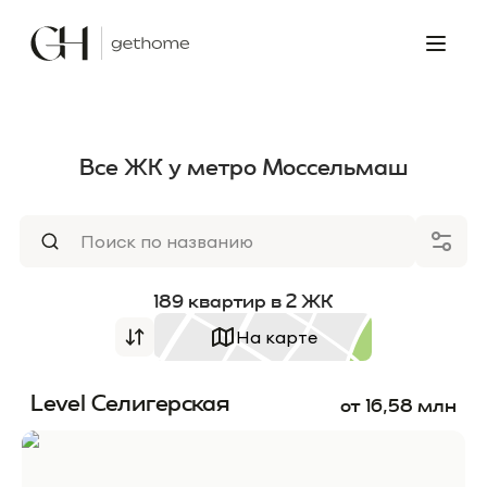
Все ЖК у метро Моссельмаш
189
квартир
в
2
ЖК
На карте
Level Селигерская
от
16,58
млн