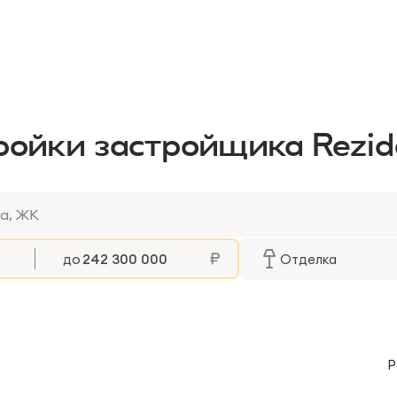
ройки застройщика Rezide
до
Отделка
Р