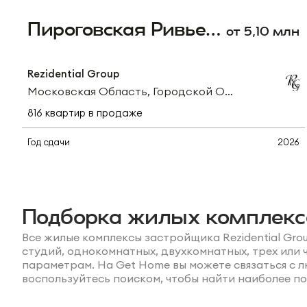
Пироговская Ривьера
от
5,10
млн
Rezidential Group
Московская Область, Городской Округ Мытищи, Деревня Пирогово, Центральная Улица
816
квартир
в продаже
Студии
от
5,10 млн
Год сдачи
2026
1-комнатные
от
7,06 млн
Связаться с
Подробнее о ЖК
2-комнатные
от
8,61 млн
застройщиком
3-комнатные
от
15,17 млн
Подборка жилых комплекс
Все жилые комплексы застройщика Rezidential Gr
студий, однокомнатных, двухкомнатных, трех ил
параметрам. На Get Home вы можете связаться с
воспользуйтесь поиском, чтобы найти наиболее п