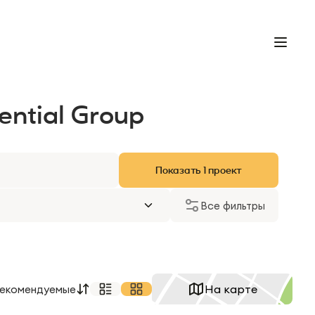
ntial Group
Показать
1
проект
Все фильтры
На карте
екомендуемые