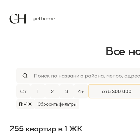
Все н
Ст
1
2
3
4+
от
+1
Сбросить фильтры
255
квартир
в
1
ЖК