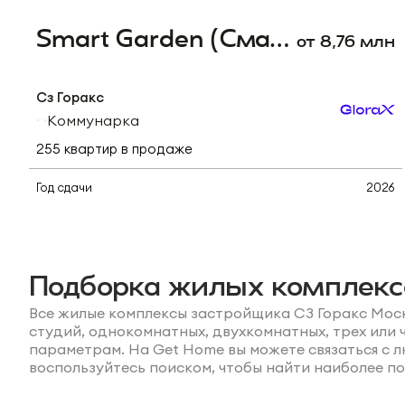
Smart Garden (Смарт Гарден)
от
8,76
млн
Сз Горакс
Коммунарка
255
квартир
в продаже
Студии
от
8,76 млн
Год сдачи
2026
1-комнатные
от
12,85 млн
Связаться с
Подробнее о ЖК
2-комнатные
от
16,74 млн
застройщиком
3-комнатные
от
19,19 млн
4-комнатные
от
20,87 млн
Подборка жилых комплекс
Все жилые комплексы застройщика СЗ Горакс Мос
студий, однокомнатных, двухкомнатных, трех ил
параметрам. На Get Home вы можете связаться с
воспользуйтесь поиском, чтобы найти наиболее п