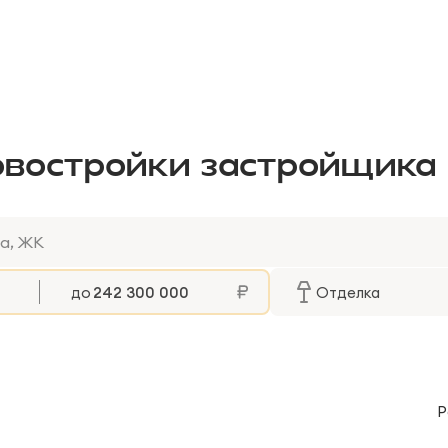
овостройки застройщика 
до
Отделка
Р