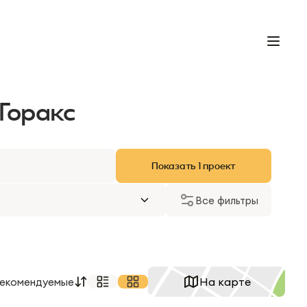
Горакс
Показать
1
проект
Все фильтры
На карте
екомендуемые